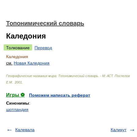
Топонимический словарь
Каледония
Толкование
Перевод
Каледония
см.
Новая Каледония
Географические названия мира: Топонимический словарь. - М: АСТ
.
Поспелов
Е.М.
.
2001
.
Игры ⚽
Поможем написать реферат
Синонимы
:
шотландия
Калевала
Каликут