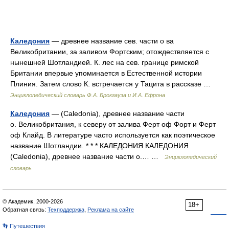
Каледония
— древнее название сев. части о ва
Великобритании, за заливом Фортским; отождествляется с
нынешней Шотландией. К. лес на сев. границе римской
Британии впервые упоминается в Естественной истории
Плиния. Затем слово К. встречается у Тацита в рассказе …
Энциклопедический словарь Ф.А. Брокгауза и И.А. Ефрона
Каледония
— (Caledonia), древнее название части
о. Великобритания, к северу от залива Ферт оф Форт и Ферт
оф Клайд. В литературе часто используется как поэтическое
название Шотландии. * * * КАЛЕДОНИЯ КАЛЕДОНИЯ
(Caledonia), древнее название части о.… …
Энциклопедический
словарь
© Академик, 2000-2026
18+
Обратная связь:
Техподдержка
,
Реклама на сайте
👣 Путешествия